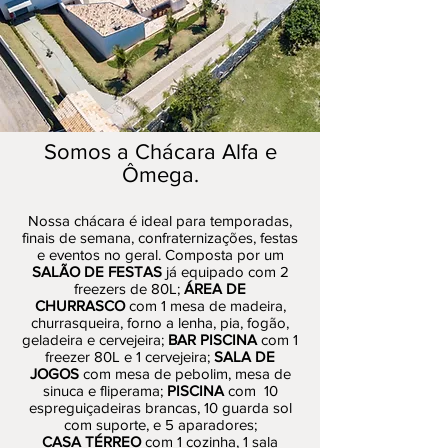
Somos a Chácara Alfa e
Ômega.
Nossa chácara é ideal para temporadas,
finais de semana, confraternizações, festas
e eventos no geral. Composta por um
SALÃO DE FESTAS
já equipado com 2
freezers de 80L;
ÁREA DE
CHURRASCO
com 1 mesa de madeira,
churrasqueira, forno a lenha, pia, fogão,
geladeira e cervejeira;
BAR PISCINA
com 1
freezer 80L e 1 cervejeira;
SALA DE
JOGOS
com mesa de pebolim, mesa de
sinuca e fliperama;
PISCINA
com 10
espreguiçadeiras brancas, 10 guarda sol
com suporte, e 5 aparadores;
CASA
TÉRREO
com 1 cozinha, 1 sala